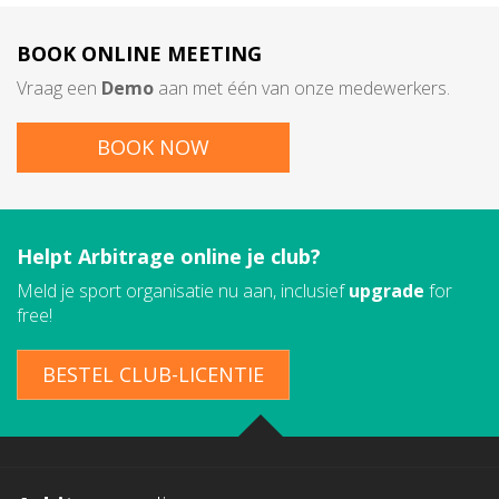
BOOK
ONLINE MEETING
Vraag een
Demo
aan met één van onze medewerkers.
BOOK NOW
Helpt Arbitrage online je club?
Meld je sport organisatie nu aan, inclusief
upgrade
for
free!
BESTEL CLUB-LICENTIE