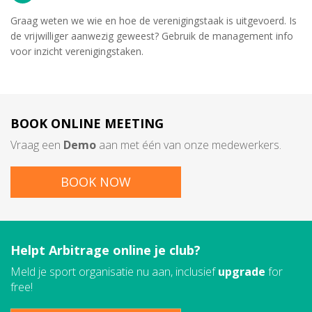
Graag weten we wie en hoe de verenigingstaak is uitgevoerd. Is
de vrijwilliger aanwezig geweest? Gebruik de management info
voor inzicht verenigingstaken.
BOOK
ONLINE MEETING
Vraag een
Demo
aan met één van onze medewerkers.
BOOK NOW
Helpt Arbitrage online je club?
Meld je sport organisatie nu aan, inclusief
upgrade
for
free!