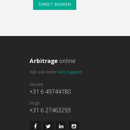
DIRECT BOEKEN
Arbitrage
online
Kijk ook onder
AOL support
.
Vincent
+31 6 49744180
Hugo
+31 6 27463293