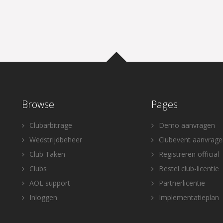
Browse
Pages
Clubarbitrage
Demo aanvragen
Wedstrijdbeheer
Clubevent aanvrage
Club Taken
Registreren official
Clubs
Bestel club-licentie
AOL support
Partnerlicentie
Inloggen
Implementatieplan