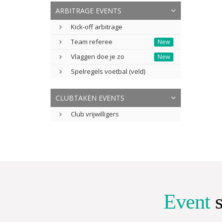
ARBITRAGE EVENTS
Kick-off arbitrage
Team referee
New
Vlaggen doe je zo
New
Spelregels voetbal (veld)
CLUBTAKEN EVENTS
Club vrijwilligers
Event
s