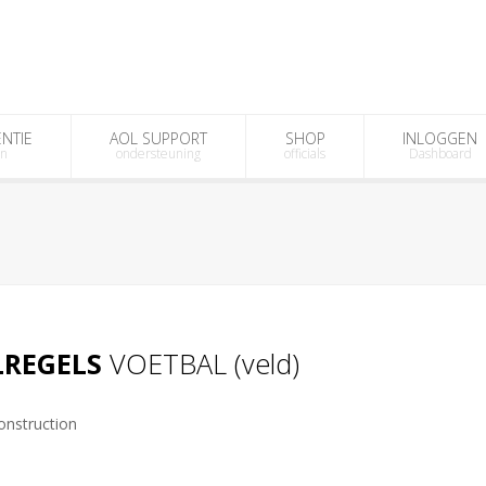
ENTIE
AOL SUPPORT
SHOP
INLOGGEN
en
ondersteuning
officials
Dashboard
LREGELS
VOETBAL (veld)
onstruction