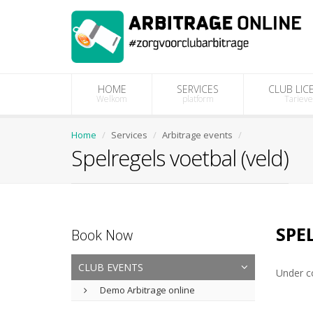
HOME
SERVICES
CLUB LIC
Welkom
platform
Tariev
Home
Services
Arbitrage events
Spelregels voetbal (veld)
SPE
Book Now
CLUB EVENTS
Under c
Demo Arbitrage online