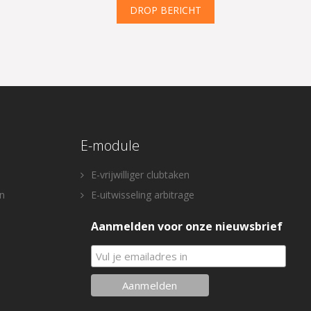
DROP BERICHT
E-module
E-vrijwilliger clubtaken
n
E-uitwisseling arbitrage
Aanmelden voor onze nieuwsbrief