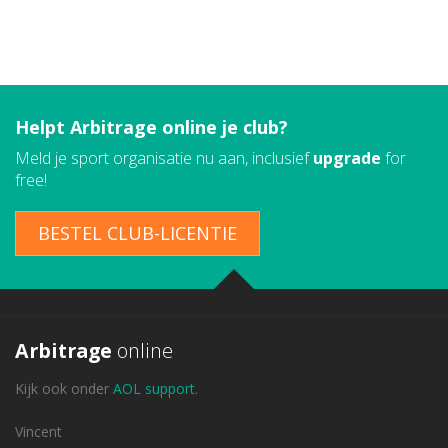
Helpt Arbitrage online je club?
Meld je sport organisatie nu aan, inclusief
upgrade
for
free!
BESTEL CLUB-LICENTIE
Arbitrage
online
Kijk ook onder
AOL support
.
Vincent