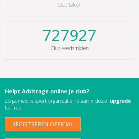
Club taken
727927
Club wedstrijden
Helpt Arbitrage online je club?
Zo ja, meld je sport organisatie nu aan, inclusief
upgrade
for free!
REGISTREREN OFFICIAL