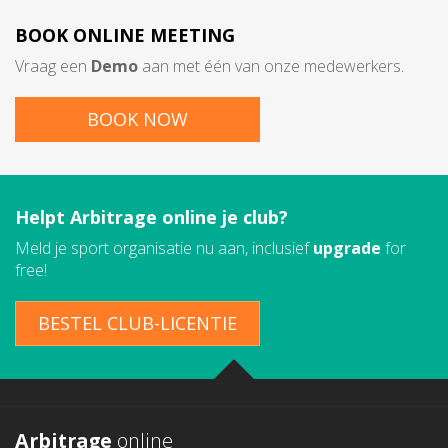
BOOK
ONLINE MEETING
Vraag een
Demo
aan met één van onze medewerkers.
BOOK NOW
Helpt Arbitrage online je club?
Meld je sport organisatie nu aan, inclusief
upgrade
for
free!
BESTEL CLUB-LICENTIE
Arbitrage
online